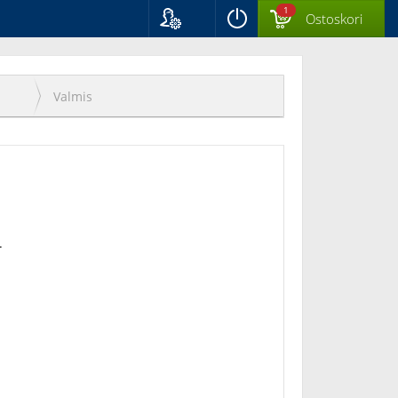
1
Ostoskori
Kieli
Suomi
Svenska
Valmis
English
.